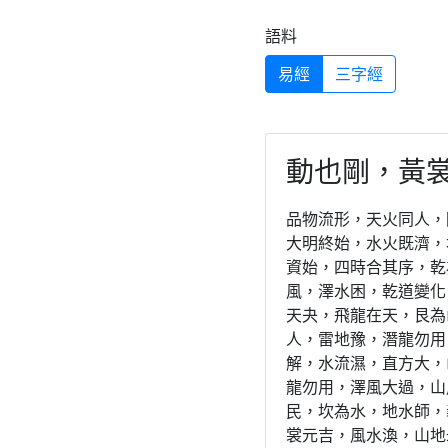
語料
易經
三字經
動也剛，黃
品物流形，天火同人，
大明終始，水火既濟，
資始，四時合其序，乾
風，澤水困，乾道變化
天夬，飛龍在天，艮為
人，雷地豫，潛龍勿用
解，水流濕，直方大，
龍勿用，澤風大過，山
民，坎為水，地水師，
裳元吉，風水渙，山地