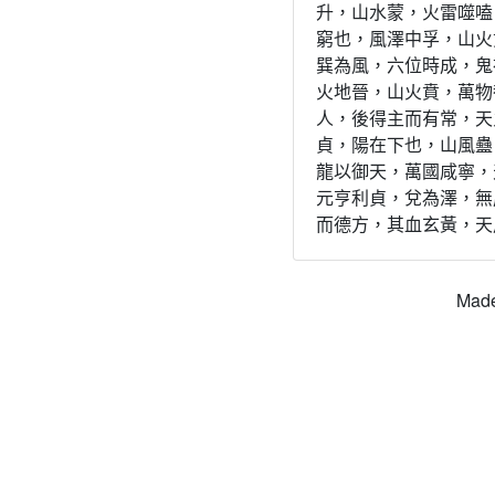
升，山水蒙，火雷噬嗑
窮也，風澤中孚，山火
巽為風，六位時成，鬼
火地晉，山火賁，萬物
人，後得主而有常，天
貞，陽在下也，山風蠱
龍以御天，萬國咸寧，
元亨利貞，兌為澤，無
而德方，其血玄黃，天
Mad